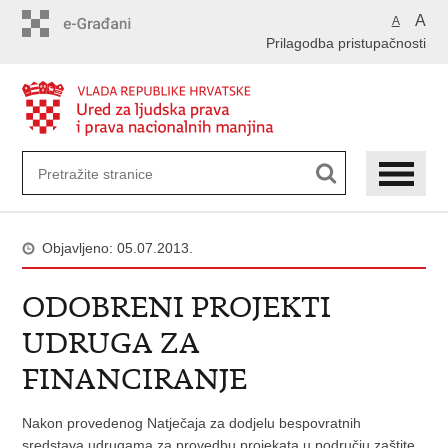
Preskoči
A
A
na
Prilagodba pristupačnosti
glavni
sadržaj
Objavljeno: 05.07.2013.
ODOBRENI PROJEKTI
UDRUGA ZA
FINANCIRANJE
Nakon provedenog Natječaja za dodjelu bespovratnih
sredstava udrugama za provedbu projekata u području zaštite,