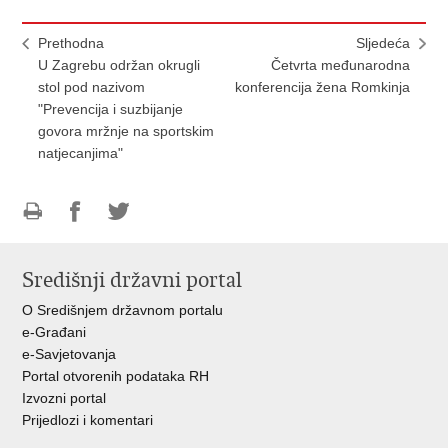
Prethodna
Sljedeća
U Zagrebu održan okrugli
Četvrta međunarodna
stol pod nazivom
konferencija žena Romkinja
"Prevencija i suzbijanje
govora mržnje na sportskim
natjecanjima"
Ispiši
Podijeli
Podijeli
stranicu
na
na
Središnji državni portal
Facebooku
Twitteru
O Središnjem državnom portalu
e-Građani
e-Savjetovanja
Portal otvorenih podataka RH
Izvozni portal
Prijedlozi i komentari