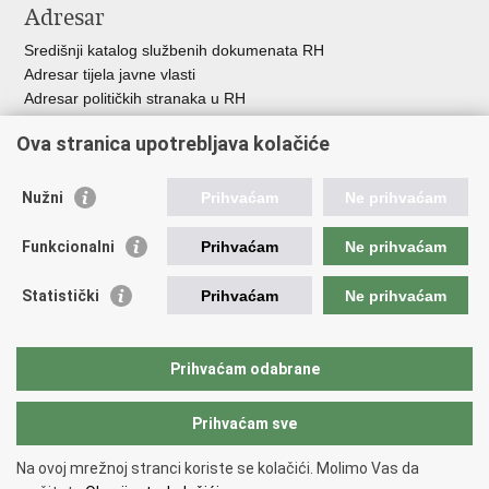
Adresar
Središnji katalog službenih dokumenata RH
Adresar tijela javne vlasti
Adresar političkih stranaka u RH
Popis dužnosnika u RH
Ova stranica upotrebljava kolačiće
Besplatni telefoni javne uprave
Pozivi za žurnu pomoć
Nužni
Prihvaćam
Ne prihvaćam
Važne poveznice
Funkcionalni
Prihvaćam
Ne prihvaćam
Vlada Republike Hrvatske
Hrvatski sabor
Statistički
Prihvaćam
Ne prihvaćam
Savjet za nacionalne manjine
Europski sud za ljudska prava
Okvirna konvencija za zaštitu nacionalnih manjina
Prihvaćam odabrane
Ured zastupnika RH pred Eur.sudom za ljudska prava
Prihvaćam sve
Povratak na vrh
Na ovoj mrežnoj stranci koriste se kolačići. Molimo Vas da
Copyright © 2026 Ured za ljudska prava i prava nacionalnih manjina.