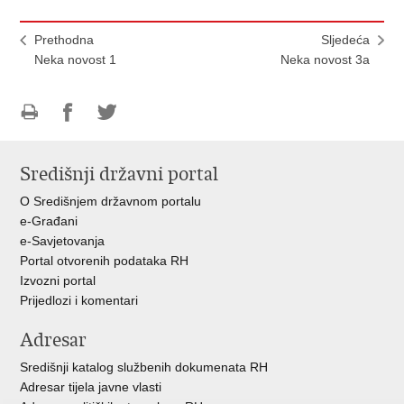
Prethodna
Sljedeća
Neka novost 1
Neka novost 3a
Ispiši
Podijeli
Podijeli
stranicu
na
na
Središnji državni portal
Facebooku
Twitteru
O Središnjem državnom portalu
e-Građani
e-Savjetovanja
Portal otvorenih podataka RH
Izvozni portal
Prijedlozi i komentari
Adresar
Središnji katalog službenih dokumenata RH
Adresar tijela javne vlasti