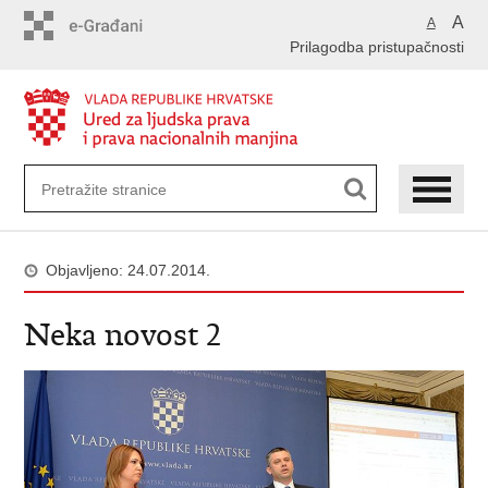
Preskoči
A
A
na
Prilagodba pristupačnosti
glavni
sadržaj
Objavljeno: 24.07.2014.
Neka novost 2