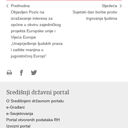
Prethodna
Sljedeća
Objavljen Poziv na
Svjetski dan borbe protiv
izražavanje interesa za
trgovanja ljudima
općine u okviru zajedničkog
projekta Europske unije i
Vijeća Europe
„Unaprjeđenje ljudskih prava
i zaštite manjina u
jugoistočnoj Europi“
Ispiši
Podijeli
Podijeli
stranicu
na
na
Središnji državni portal
Facebooku
Twitteru
O Središnjem državnom portalu
e-Građani
e-Savjetovanja
Portal otvorenih podataka RH
Izvozni portal