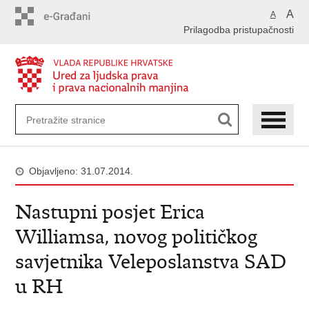
Preskoči
A
A
na
Prilagodba pristupačnosti
glavni
sadržaj
Objavljeno: 31.07.2014.
Nastupni posjet Erica
Williamsa, novog političkog
savjetnika Veleposlanstva SAD
u RH