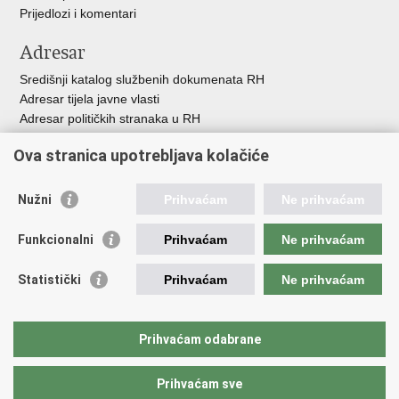
Prijedlozi i komentari
Adresar
Središnji katalog službenih dokumenata RH
Adresar tijela javne vlasti
Adresar političkih stranaka u RH
Popis dužnosnika u RH
Ova stranica upotrebljava kolačiće
Besplatni telefoni javne uprave
Pozivi za žurnu pomoć
Nužni
Prihvaćam
Ne prihvaćam
Važne poveznice
Funkcionalni
Prihvaćam
Ne prihvaćam
Vlada Republike Hrvatske
Hrvatski sabor
Statistički
Prihvaćam
Ne prihvaćam
Savjet za nacionalne manjine
Europski sud za ljudska prava
Okvirna konvencija za zaštitu nacionalnih manjina
Prihvaćam odabrane
Ured zastupnika RH pred Eur.sudom za ljudska prava
Prihvaćam sve