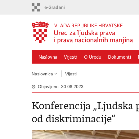
Preskoči
na
glavni
sadržaj
Naslovna
Vijesti
O Uredu
Dokumenti
Naslovnica
Vijesti
Objavljeno: 30.06.2023.
Konferencija „Ljudska 
od diskriminacije“