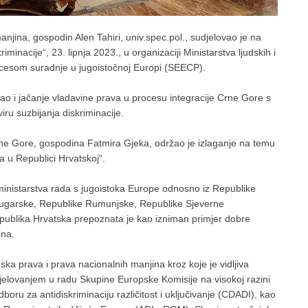
njina, gospodin Alen Tahiri, univ.spec.pol., sudjelovao je na
minacije“, 23. lipnja 2023., u organizaciji Ministarstva ljudskih i
cesom suradnje u jugoistočnoj Europi (SEECP).
kao i jačanje vladavine prava u procesu integracije Crne Gore s
ru suzbijanja diskriminacije.
rne Gore, gospodina Fatmira Gjeka, održao je izlaganje na temu
va u Republici Hrvatskoj“.
i ministarstva rada s jugoistoka Europe odnosno iz Republike
Bugarske, Republike Rumunjske, Republike Sjeverne
epublika Hrvatska prepoznata je kao izniman primjer dobre
ina.
ska prava i prava nacionalnih manjina kroz koje je vidljiva
jelovanjem u radu Skupine Europske Komisije na visokoj razini
odboru za antidiskriminaciju različitost i uključivanje (CDADI), kao