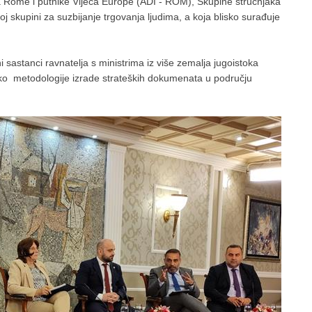
za Rome i putnike Vijeća Europe (ADI - ROM), Skupine stručnjaka
oj skupini za suzbijanje trgovanja ljudima, a koja blisko surađuje
 sastanci ravnatelja s ministrima iz više zemalja jugoistoka
o metodologije izrade strateških dokumenata u području