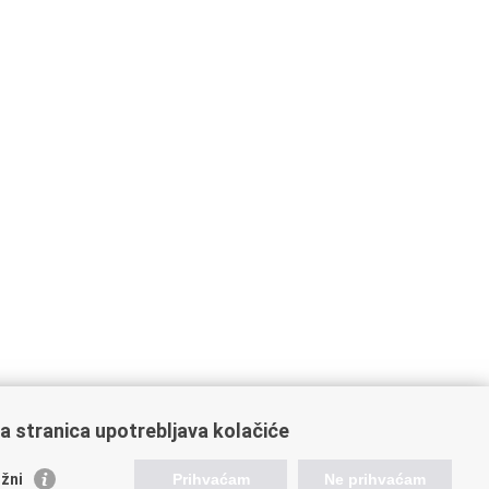
a stranica upotrebljava kolačiće
žni
Prihvaćam
Ne prihvaćam