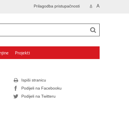
A
Prilagodba pristupačnosti
A
njine
Projekti
Ispiši stranicu
Podijeli na Facebooku
Podijeli na Twitteru