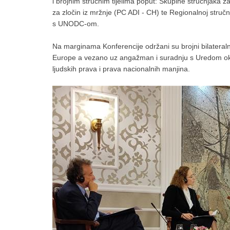
i brojnim stručnim tijelima poput: Skupine stručnjaka 
za zločin iz mržnje (PC ADI - CH) te Regionalnoj stručn
s UNODC-om.
Na marginama Konferencije održani su brojni bilateralni
Europe a vezano uz angažman i suradnju s Uredom ok
ljudskih prava i prava nacionalnih manjina.