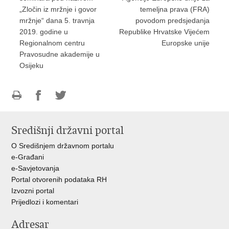
„Zločin iz mržnje i govor
temeljna prava (FRA)
mržnje“ dana 5. travnja
povodom predsjedanja
2019. godine u
Republike Hrvatske Vijećem
Regionalnom centru
Europske unije
Pravosudne akademije u
Osijeku
Ispiši
Podijeli
Podijeli
stranicu
na
na
Središnji državni portal
Facebooku
Twitteru
O Središnjem državnom portalu
e-Građani
e-Savjetovanja
Portal otvorenih podataka RH
Izvozni portal
Prijedlozi i komentari
Adresar