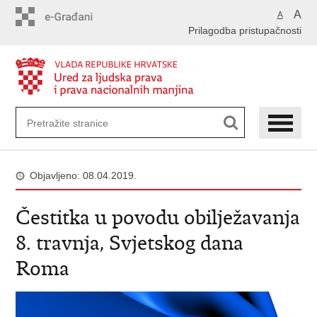
Preskoči
A
A
na
Prilagodba pristupačnosti
glavni
sadržaj
Objavljeno: 08.04.2019.
Čestitka u povodu obilježavanja
8. travnja, Svjetskog dana
Roma