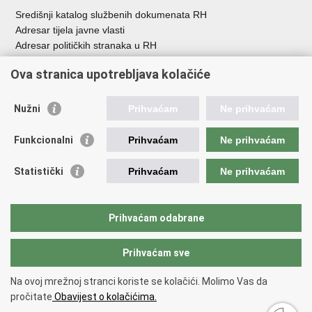
Središnji katalog službenih dokumenata RH
Adresar tijela javne vlasti
Adresar političkih stranaka u RH
Popis dužnosnika u RH
Ova stranica upotrebljava kolačiće
Besplatni telefoni javne uprave
Pozivi za žurnu pomoć
Nužni
Prihvaćam
Ne prihvaćam
Važne poveznice
Funkcionalni
Prihvaćam
Ne prihvaćam
Vlada Republike Hrvatske
Hrvatski sabor
Statistički
Prihvaćam
Ne prihvaćam
Savjet za nacionalne manjine
Europski sud za ljudska prava
Okvirna konvencija za zaštitu nacionalnih manjina
Prihvaćam odabrane
Ured zastupnika RH pred Eur.sudom za ljudska prava
Prihvaćam sve
Povratak na vrh
Na ovoj mrežnoj stranci koriste se kolačići. Molimo Vas da
Copyright © 2026 Ured za ljudska prava i prava nacionalnih manjina.
pročitate
Obavijest o kolačićima.
Uvjeti korištenja
.