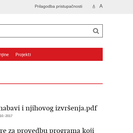
A
Prilagodba pristupačnosti
A
njine
Projekti
nabavi i njihovog izvršenja.pdf
010.-2017
ore za provedbu programa koji