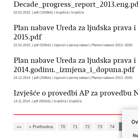
Decade_progress_report_2013.eng.p
02.02.2015. | pdf (1509kb) | Izvješća |
Izvješća
Plan nabave Ureda za ljudska prava i
2015.pdf
22.01.2015. | pdf (525kb) | Ugovori o javnoj nabavi |
Planovi nabave 2013.-2026.
Plan nabave Ureda za ljudska prava i
2014.godinu._izmjena_i_dopuna.pdf
24.12.2014. | pdf (258kb) | Ugovori o javnoj nabavi |
Planovi nabave 2013.-2026.
Izvješće o provedbi AP za provedbu 
14.11.2014. | pdf (691kb) | Izvješća |
Izvješća
Ov
««
« Prethodna
70
71
72
73
74
75
7
Nu