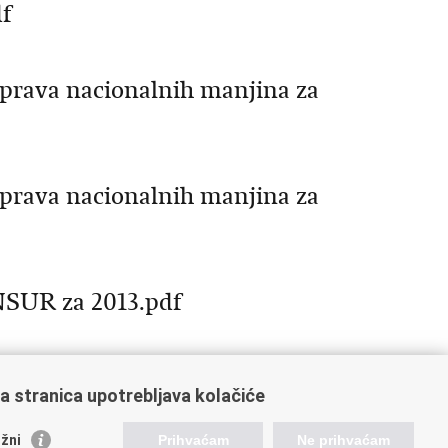
df
 prava nacionalnih manjina za
 prava nacionalnih manjina za
NSUR za 2013.pdf
a stranica upotrebljava kolačiće
6
77
78
79
Sljedeća »
»»
žni
Prihvaćam
Ne prihvaćam