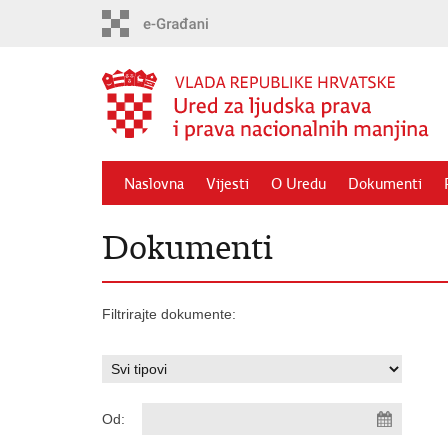
Preskoči
na
glavni
sadržaj
Naslovna
Vijesti
O Uredu
Dokumenti
Dokumenti
Filtrirajte dokumente:
Od: