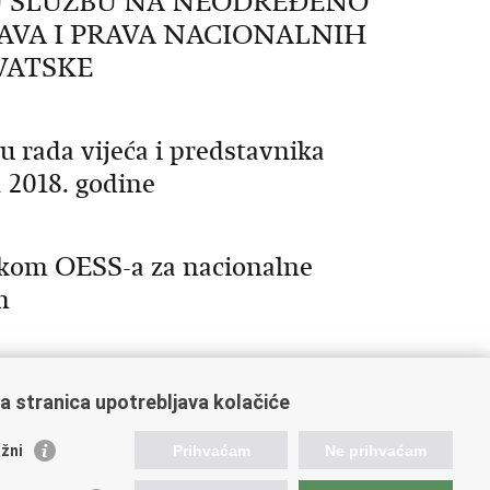
NU SLUŽBU NA NEODREĐENO
RAVA I PRAVA NACIONALNIH
VATSKE
u rada vijeća i predstavnika
a 2018. godine
ikom OESS-a za nacionalne
m
a stranica upotrebljava kolačiće
1
32
33
34
Sljedeća »
»»
žni
Prihvaćam
Ne prihvaćam