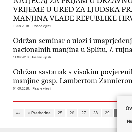
NATJEČAJ ZA PRIJAM U DRŽAV
VRIJEME U URED ZA LJUDSKA P
MANJINA VLADE REPUBLIKE HR
13.09.2018. | Pisane vijesti
Održan seminar o ulozi i unaprjeđenj
nacionalnih manjina u Splitu, 7. rujn
11.09.2018. | Pisane vijesti
Održan sastanak s visokim povjeren
manjine gosp. Lambertom Zanniero
04.09.2018. | Pisane vijesti
Ov
««
« Prethodna
25
26
27
28
29
30
3
Nu