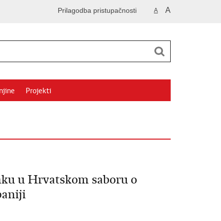
A
Prilagodba pristupačnosti
A
njine
Projekti
anku u Hrvatskom saboru o
aniji