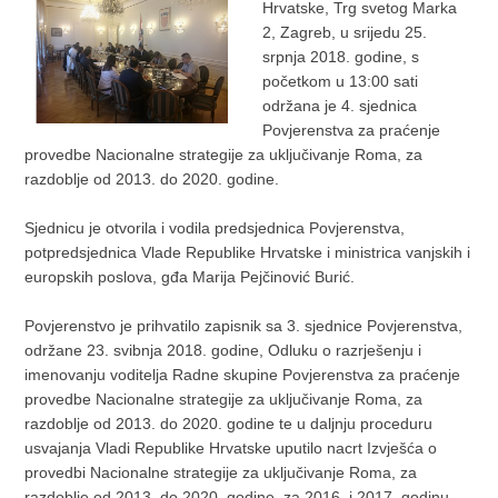
Hrvatske, Trg svetog Marka
2, Zagreb, u srijedu 25.
srpnja 2018. godine, s
početkom u 13:00 sati
održana je 4. sjednica
Povjerenstva za praćenje
provedbe Nacionalne strategije za uključivanje Roma, za
razdoblje od 2013. do 2020. godine.
Sjednicu je otvorila i vodila predsjednica Povjerenstva,
potpredsjednica Vlade Republike Hrvatske i ministrica vanjskih i
europskih poslova, gđa Marija Pejčinović Burić.
Povjerenstvo je prihvatilo zapisnik sa 3. sjednice Povjerenstva,
održane 23. svibnja 2018. godine, Odluku o razrješenju i
imenovanju voditelja Radne skupine Povjerenstva za praćenje
provedbe Nacionalne strategije za uključivanje Roma, za
razdoblje od 2013. do 2020. godine te u daljnju proceduru
usvajanja Vladi Republike Hrvatske uputilo nacrt Izvješća o
provedbi Nacionalne strategije za uključivanje Roma, za
razdoblje od 2013. do 2020. godine, za 2016. i 2017. godinu.