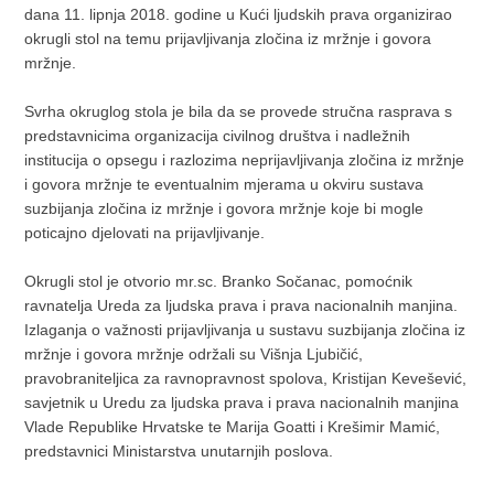
dana 11. lipnja 2018. godine u Kući ljudskih prava organizirao
okrugli stol na temu prijavljivanja zločina iz mržnje i govora
mržnje.
Svrha okruglog stola je bila da se provede stručna rasprava s
predstavnicima organizacija civilnog društva i nadležnih
institucija o opsegu i razlozima neprijavljivanja zločina iz mržnje
i govora mržnje te eventualnim mjerama u okviru sustava
suzbijanja zločina iz mržnje i govora mržnje koje bi mogle
poticajno djelovati na prijavljivanje.
Okrugli stol je otvorio mr.sc. Branko Sočanac, pomoćnik
ravnatelja Ureda za ljudska prava i prava nacionalnih manjina.
Izlaganja o važnosti prijavljivanja u sustavu suzbijanja zločina iz
mržnje i govora mržnje održali su Višnja Ljubičić,
pravobraniteljica za ravnopravnost spolova, Kristijan Kevešević,
savjetnik u Uredu za ljudska prava i prava nacionalnih manjina
Vlade Republike Hrvatske te Marija Goatti i Krešimir Mamić,
predstavnici Ministarstva unutarnjih poslova.