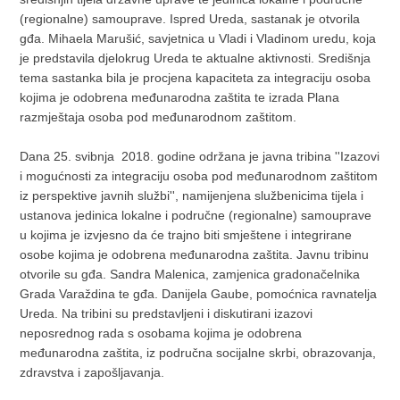
(regionalne) samouprave. Ispred Ureda, sastanak je otvorila
gđa. Mihaela Marušić, savjetnica u Vladi i Vladinom uredu, koja
je predstavila djelokrug Ureda te aktualne aktivnosti. Središnja
tema sastanka bila je procjena kapaciteta za integraciju osoba
kojima je odobrena međunarodna zaštita te izrada Plana
razmještaja osoba pod međunarodnom zaštitom.
Dana 25. svibnja 2018. godine održana je javna tribina ''Izazovi
i mogućnosti za integraciju osoba pod međunarodnom zaštitom
iz perspektive javnih službi'', namijenjena službenicima tijela i
ustanova jedinica lokalne i područne (regionalne) samouprave
u kojima je izvjesno da će trajno biti smještene i integrirane
osobe kojima je odobrena međunarodna zaštita. Javnu tribinu
otvorile su gđa. Sandra Malenica, zamjenica gradonačelnika
Grada Varaždina te gđa. Danijela Gaube, pomoćnica ravnatelja
Ureda. Na tribini su predstavljeni i diskutirani izazovi
neposrednog rada s osobama kojima je odobrena
međunarodna zaštita, iz područna socijalne skrbi, obrazovanja,
zdravstva i zapošljavanja.