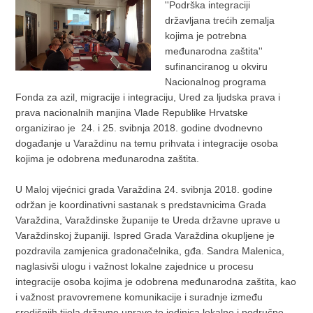
''Podrška integraciji
državljana trećih zemalja
kojima je potrebna
međunarodna zaštita''
sufinanciranog u okviru
Nacionalnog programa
Fonda za azil, migracije i integraciju, Ured za ljudska prava i
prava nacionalnih manjina Vlade Republike Hrvatske
organizirao je 24. i 25. svibnja 2018. godine dvodnevno
događanje u Varaždinu na temu prihvata i integracije osoba
kojima je odobrena međunarodna zaštita.
U Maloj vijećnici grada Varaždina 24. svibnja 2018. godine
održan je koordinativni sastanak s predstavnicima Grada
Varaždina, Varaždinske županije te Ureda državne uprave u
Varaždinskoj županiji. Ispred Grada Varaždina okupljene je
pozdravila zamjenica gradonačelnika, gđa. Sandra Malenica,
naglasivši ulogu i važnost lokalne zajednice u procesu
integracije osoba kojima je odobrena međunarodna zaštita, kao
i važnost pravovremene komunikacije i suradnje između
središnjih tijela državne uprave te jedinica lokalne i područne