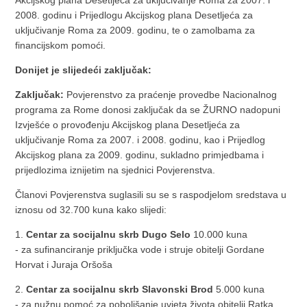
Akcijskog plana Desetljeća za uključivanje Roma za 2007. i
2008. godinu i Prijedlogu Akcijskog plana Desetljeća za
uključivanje Roma za 2009. godinu, te o zamolbama za
financijskom pomoći.
Donijet je slijedeći zaključak:
Zaključak:
Povjerenstvo za praćenje provedbe Nacionalnog
programa za Rome donosi zaključak da se ŽURNO nadopuni
Izvješće o provođenju Akcijskog plana Desetljeća za
uključivanje Roma za 2007. i 2008. godinu, kao i Prijedlog
Akcijskog plana za 2009. godinu, sukladno primjedbama i
prijedlozima iznijetim na sjednici Povjerenstva.
Članovi Povjerenstva suglasili su se s raspodjelom sredstava u
iznosu od 32.700 kuna kako slijedi:
1.
Centar za socijalnu skrb Dugo Selo
10.000 kuna
- za sufinanciranje priključka vode i struje obitelji Gordane
Horvat i Juraja Oršoša
2.
Centar za socijalnu skrb Slavonski Brod
5.000 kuna
- za nužnu pomoć za poboljšanje uvjeta života obitelji Ratka