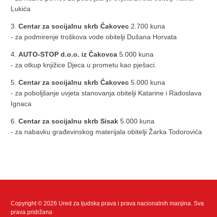
Lukića
3.
Centar za socijalnu skrb Čakovec
2.700 kuna
- za podmirenje troškova vode obitelji Dušana Horvata
4.
AUTO-STOP d.o.o. iz Čakovca
5.000 kuna
- za otkup knjižice Djeca u prometu kao pješaci.
5.
Centar za socijalnu skrb Čakovec
5.000 kuna
- za poboljšanje uvjeta stanovanja obitelji Katarine i Radoslava
Ignaca
6.
Centar za socijalnu skrb Sisak
5.000 kuna
- za nabavku građevinskog materijala obitelji Žarka Todorovića
Copyright © 2026 Ured za ljudska prava i prava nacionalnih manjina. Sva
prava pridržana