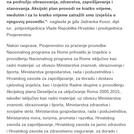
na području obrazovanja, zdravstva, zapošljavanja i
stanovanja. Akcijski plan provodi se kratko vrijeme,
međutim i za to kratko vrijeme zatražili smo izvješća o
njegovoj provedbi.''
- naglasila je gđa Jadranka Kosor, dipl.
iur., potpredsjednica Vlade Republike Hrvatske i predsjednica
Povjerenstva.
Nakon rasprave, Povjerenstvo za praćenje provedbe
Nacionalnog programa za Rome prihvatilo je Izvješće o
provođenju Nacionalnog programa za Rome isključivo kao
radni materijal, uz obvezu Ministarstva znanosti, obrazovanja i
športa, Ministarstva gospodarstva, rada i poduzetništva i
Hrvatskog zavoda za zapošljavanje, za doradu i dostavu
cjelovitog izvješća, kao i Izvješće Radne skupine o provođenju
Akcijskog plana Desetljeća za uključivanje Roma 2005.2015.,
također isključivo kao radni materijal, uz obvezu Ministarstva
znanosti, obrazovanja i športa, Ministarstva zdravstva i
socijalne skrbi, Ministarstva gospodarstva, rada i poduzetništva,
Ministarstva mora, turizma, prometa i razvitka, Hrvatskog
zavoda za zapošljavanje, Hrvatskog zavoda za javno zdravstvo
i Hrvatskog zavoda za zdravstveno osiguranje, za doradu i