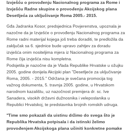
Izvješću o provođenju Nacionalnog programa za Rome i
Izvješću Radne skupine o provođenju Akcijskog plana
Desetljeća za uključivanje Roma 2005.- 2015.
Gđa Jadranka Kosor, predsjednica Povjerenstva, upoznala je
nazočne da je Izvješće o provođenju Nacionalnog programa za
Rome radni materijal kojega još treba doraditi, te predložila da
zaključak sa 6. sjednice bude upravo zahtjev za doradu
izvješća onim nositeljima mjera iz Nacionalnog programa za
Rome čija izvješća nisu kompletna.
Podsjetila je nazočne da je Vlada Republike Hrvatske u ožujku
2005. godine donijela Akcijski plan "Desetljeće za uključivanje
Roma, 2005. - 2015." Održana je svečana promocija tog
važnog dokumenta, 5. travnja 2005. godine, u Hrvatskom
narodnom kazalištu, uz nazočnost premijera dr. sc. Ive
Sanadera, visokih državni dužnosnika i veleposlanika u
Republici Hrvatskoj, te predstavnka brojnih romskih udruga.
''Time smo pokazali da uistinu držimo do svega što je
Republika Hrvatska potpisala i da istinski želimo
provođenjem Akcijskoga plana učiniti konkretne pomake