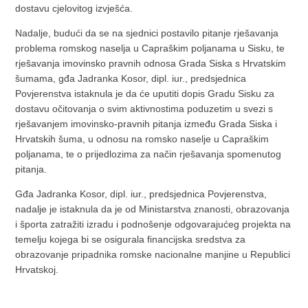
dostavu cjelovitog izvješća.
Nadalje, budući da se na sjednici postavilo pitanje rješavanja
problema romskog naselja u Capraškim poljanama u Sisku, te
rješavanja imovinsko pravnih odnosa Grada Siska s Hrvatskim
šumama, gđa Jadranka Kosor, dipl. iur., predsjednica
Povjerenstva istaknula je da će uputiti dopis Gradu Sisku za
dostavu očitovanja o svim aktivnostima poduzetim u svezi s
rješavanjem imovinsko-pravnih pitanja između Grada Siska i
Hrvatskih šuma, u odnosu na romsko naselje u Capraškim
poljanama, te o prijedlozima za način rješavanja spomenutog
pitanja.
Gđa Jadranka Kosor, dipl. iur., predsjednica Povjerenstva,
nadalje je istaknula da je od Ministarstva znanosti, obrazovanja
i športa zatražiti izradu i podnošenje odgovarajućeg projekta na
temelju kojega bi se osigurala financijska sredstva za
obrazovanje pripadnika romske nacionalne manjine u Republici
Hrvatskoj.