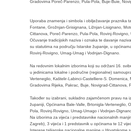
Gradovima Poreč-Parenzo, Pula-Pola, Buje-Buie, Nov
Uporaba znamenja i simbola i obilježavanje praznika t
Fontane, Grožnjan-Grisignana, Ližnjan-Lisignano, Mot
Cittanova, Poreč-Parenzo, Pula-Pola, Rovinj-Rovigno
Očuvanje tradicijskih naziva i oznaka te davanje naziv
su statutima na području Istarske županije, u općin
Rovinj-Rovigno, Umag-Umag i Vodnjan-Dignano.
Na redovnim lokalnim izborima koji su održani 16. svib
u jedinicama lokalne i područne (regionalne) samouprav
Verteneglio, Kaštelir-Labinci-Castelliere-S. Domenica,
Gradovima Rijeka, Pakrac, Buje, Novigrad-Cittanova,
Također su izabrani, sukladno zajamčenom pravu na izb
županiji, Općinama Bale-Valle, Brtonigla-Verteneglio, 
Pola, Rovinj-Rovigno, Umag-Umago i Vodnjan-Dignan
Na izborima za vijeća i predstavnike nacionalnih manji
Zagreb), 3 vijeća i 1 predstavnik u općinama te 12 vij
Interese talijanske nacionalne manjine u Hrvatskome sa