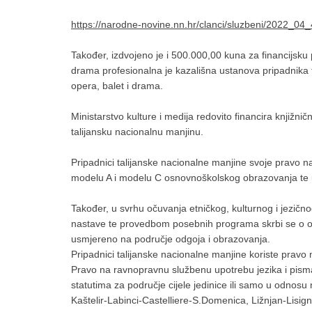
https://narodne-novine.nn.hr/clanci/sluzbeni/2022_04
Također, izdvojeno je i 500.000,00 kuna za financijsku
drama profesionalna je kazališna ustanova pripadnika t
opera, balet i drama.
Ministarstvo kulture i medija redovito financira knjiž
talijansku nacionalnu manjinu.
Pripadnici talijanske nacionalne manjine svoje pravo 
modelu A i modelu C osnovnoškolskog obrazovanja te 
Također, u svrhu očuvanja etničkog, kulturnog i jezično
nastave te provedbom posebnih programa skrbi se o ob
usmjereno na područje odgoja i obrazovanja.
Pripadnici talijanske nacionalne manjine koriste pravo 
Pravo na ravnopravnu službenu upotrebu jezika i pism
statutima za područje cijele jedinice ili samo u odnos
Kaštelir-Labinci-Castelliere-S.Domenica, Ližnjan-Lisig