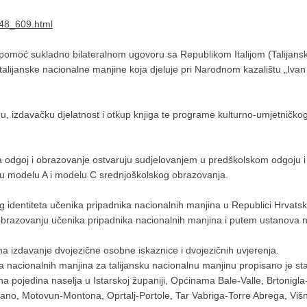
_48_609.html
 pomoć sukladno bilateralnom ugovoru sa Republikom Italijom (Talijansk
alijanske nacionalne manjine koja djeluje pri Narodnom kazalištu „Ivan 
ničnu, izdavačku djelatnost i otkup knjiga te programe kulturno-umjetni
na odgoj i obrazovanje ostvaruju sudjelovanjem u predškolskom odgoju 
u modelu A i modelu C srednjoškolskog obrazovanja.
g identiteta učenika pripadnika nacionalnih manjina u Republici Hrvatsk
razovanju učenika pripadnika nacionalnih manjina i putem ustanova nac
na izdavanje dvojezične osobne iskaznice i dvojezičnih uvjerenja.
a nacionalnih manjina za talijansku nacionalnu manjinu propisano je s
u na pojedina naselja u Istarskoj županiji, Općinama Bale-Valle, Brton
nano, Motovun-Montona, Oprtalj-Portole, Tar Vabriga-Torre Abrega, Viš