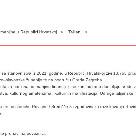
manjine u Republici Hrvatskoj >
Talijani >
a stanovništva iz 2021. godine, u Republici Hrvatskoj živi 13.763 pripa
ško–slavonske županije te na području Grada Zagreba.
a za nacionalne manjine financijski se kontinuirano dodjeljuju sredst
štva, kulturnog amaterizma i kulturnih manifestacija. Udruge talijanske
 ricerche storiche Rovigno / Središče za zgodovinska raziskovanja Rovin
a
te pronaći na poveznici: