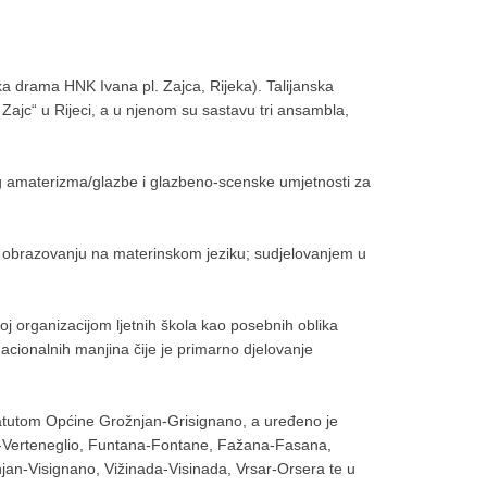
a drama HNK Ivana pl. Zajca, Rijeka). Talijanska
Zajc“ u Rijeci, a u njenom su sastavu tri ansambla,
čkog amaterizma/glazbe i glazbeno-scenske umjetnosti za
i obrazovanju na materinskom jeziku; sudjelovanjem u
oj organizacijom ljetnih škola kao posebnih oblika
ionalnih manjina čije je primarno djelovanje
tatutom Općine Grožnjan-Grisignano, a uređeno je
igla-Verteneglio, Funtana-Fontane, Fažana-Fasana,
njan-Visignano, Vižinada-Visinada, Vrsar-Orsera te u