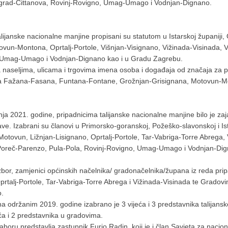
igrad-Cittanova, Rovinj-Rovigno, Umag-Umago i Vodnjan-Dignano.
alijanske nacionalne manjine propisani su statutom u Istarskoj župani
ovun-Montona, Oprtalj-Portole, Višnjan-Visignano, Vižinada-Visinada, 
, Umag-Umago i Vodnjan-Dignano kao i u Gradu Zagrebu.
a naseljima, ulicama i trgovima imena osoba i događaja od značaja za po
ama Fažana-Fasana, Funtana-Fontane, Grožnjan-Grisignana, Motovun-Mo
nja 2021. godine, pripadnicima talijanske nacionalne manjine bilo je za
e. Izabrani su članovi u Primorsko-goranskoj, Požeško-slavonskoj i Ist
 Motovun, Ližnjan-Lisignano, Oprtalj-Portole, Tar-Vabriga-Torre Abrega,
 Poreč-Parenzo, Pula-Pola, Rovinj-Rovigno, Umag-Umago i Vodnjan-Di
or, zamjenici općinskih načelnika/ gradonačelnika/župana iz reda pripa
Oprtalj-Portole, Tar-Vabriga-Torre Abrega i Vižinada-Visinada te Grado
o.
na održanim 2019. godine izabrano je 3 vijeća i 3 predstavnika talijan
eća i 2 predstavnika u gradovima.
boru predstavlja zastupnik Furio Radin, koji je i član Savjeta za nacio