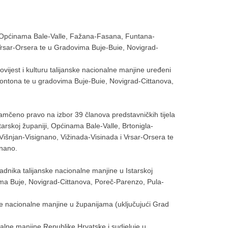
ji, Općinama Bale-Valle, Fažana-Fasana, Funtana-
Vrsar-Orsera te u Gradovima Buje-Buie, Novigrad-
vijest i kulturu talijanske nacionalne manjine uređeni
ntona te u gradovima Buje-Buie, Novigrad-Cittanova,
jamčeno pravo na izbor 39 članova predstavničkih tijela
arskoj županiji, Općinama Bale-Valle, Brtonigla-
 Višnjan-Visignano, Vižinada-Visinada i Vrsar-Orsera te
gnano.
dnika talijanske nacionalne manjine u Istarskoj
vima Buje, Novigrad-Cittanova, Poreč-Parenzo, Pula-
ske nacionalne manjine u županijama (uključujući Grad
nalne manjine Republike Hrvatske i sudjeluje u