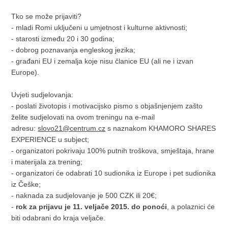
Tko se može prijaviti?
- mladi Romi uključeni u umjetnost i kulturne aktivnosti;
- starosti između 20 i 30 godina;
- dobrog poznavanja engleskog jezika;
- građani EU i zemalja koje nisu članice EU (ali ne i izvan
Europe).
Uvjeti sudjelovanja:
- poslati životopis i motivacijsko pismo s objašnjenjem zašto
želite sudjelovati na ovom treningu na e-mail
adresu:
slovo21@centrum.cz
s naznakom KHAMORO SHARES
EXPERIENCE u subject;
- organizatori pokrivaju 100% putnih troškova, smještaja, hrane
i materijala za trening;
- organizatori će odabrati 10 sudionika iz Europe i pet sudionika
iz Češke;
- naknada za sudjelovanje je 500 CZK ili 20€;
-
rok za prijavu je 11. veljače 2015. do ponoći
, a polaznici će
biti odabrani do kraja veljače.