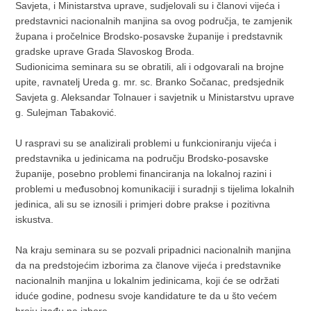
Savjeta, i Ministarstva uprave, sudjelovali su i članovi vijeća i
predstavnici nacionalnih manjina sa ovog područja, te zamjenik
župana i pročelnice Brodsko-posavske županije i predstavnik
gradske uprave Grada Slavoskog Broda.
Sudionicima seminara su se obratili, ali i odgovarali na brojne
upite, ravnatelj Ureda g. mr. sc. Branko Sočanac, predsjednik
Savjeta g. Aleksandar Tolnauer i savjetnik u Ministarstvu uprave
g. Sulejman Tabaković.
U raspravi su se analizirali problemi u funkcioniranju vijeća i
predstavnika u jedinicama na području Brodsko-posavske
županije, posebno problemi financiranja na lokalnoj razini i
problemi u međusobnoj komunikaciji i suradnji s tijelima lokalnih
jedinica, ali su se iznosili i primjeri dobre prakse i pozitivna
iskustva.
Na kraju seminara su se pozvali pripadnici nacionalnih manjina
da na predstojećim izborima za članove vijeća i predstavnike
nacionalnih manjina u lokalnim jedinicama, koji će se održati
iduće godine, podnesu svoje kandidature te da u što većem