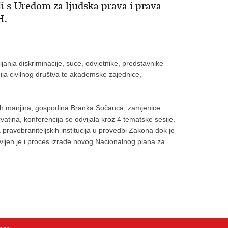
ji s Uredom za ljudska prava i prava
H.
janja diskriminacije, suce, odvjetnike, predstavnike
acija civilnog društva te akademske zajednice,
lnih manjina, gospodina Branka Sočanca, zamjenice
ina, konferencija se odvijala kroz 4 tematske sesije.
pravobraniteljskih institucija u provedbi Zakona dok je
javljen je i proces izrade novog Nacionalnog plana za