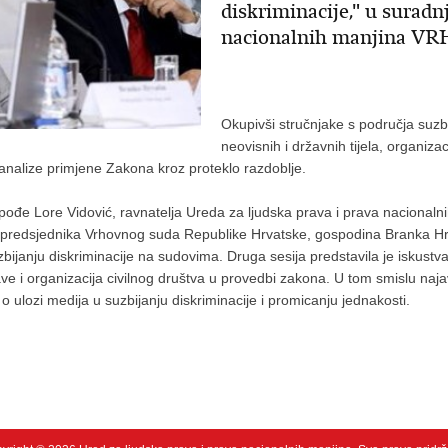
diskriminacije," u suradn
nacionalnih manjina VR
Okupivši stručnjake s područja suzbi
neovisnih i državnih tijela, organiz
analize primjene Zakona kroz proteklo razdoblje.
pođe Lore Vidović, ravnatelja Ureda za ljudska prava i prava naciona
predsjednika Vrhovnog suda Republike Hrvatske, gospodina Branka Hrvat
ijanju diskriminacije na sudovima. Druga sesija predstavila je iskustva 
prave i organizacija civilnog društva u provedbi zakona. U tom smislu na
 o ulozi medija u suzbijanju diskriminacije i promicanju jednakosti.