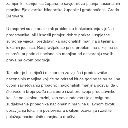
zamjenik i zamjenica župana te savjetnik za pitanja nacionalnih
manjina Bjelovarsko-bilogorske županije i gradonačenik Grada
Daruvara.
U raspravi su se analizirali problemi u funkcioniranju vijeća i
predstavnika, ali i iznosili primjeri dobre prakse i uspješne
suradnje vijeća i predstavnika nacionalnih manjina s tijelima
lokalnih jedinica. Raspravljalo se je i o problemima s kojima se
susreću pripadnici nacionalnih manjina pri ostvarenju svojih
prava na ovom području.
Također je bilo riječi i o izborima za vijeća i predstavnike
naconalnih manjina koji će se održati iduće godine te su se i na
ovom savjetovanju pripadnici nacionalnih manjina pozvali da u
što većem broju izađu na izbore i izaberu svoje predstavnike
koji će na lokalnoj razini, kao savjetodavna tijela, osigurati
sudjelovanje pripadnika nacionalnih manjina u javnom životu i
upravljanju lokalnim poslovima a s ciljem očuvanja i zaštite
položaja nacionalnih manjina u društvu.