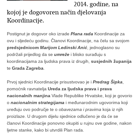
2014. godine, na
kojoj je dogovoren način djelovanja
Koordinacije.
Postignut je dogovor oko izrade
Plana rada
Koordinacije za
ovu i sljedeću godinu. Članovi Koordinacije, na čelu sa svojom
predsjednicom
Marijom Ledinski Anić
, jednoglasno su
podržali prijedlog da se
umreže
i blisko surađuju s
koordinacijama za ljudska prava iz drugih,
susjednih županija
te
Grada Zagreba
.
Prvoj sjednici Koordinacije prisustvovao je i
Predrag Šipka
,
pomoćnik ravnatelja
Ureda za ljudska prava i prava
nacionalnih manjina
Vlade Republike Hrvatske, koji je govorio
o
nacionalnim strategijama
i međunarodnim ugovorima koji
uređuju ovo područje te o
obavezama i pravima
koja iz njih
proizlaze. U drugom dijelu sjednice odlučeno je da će se
članovi Koordinacije ponovno okupiti u rujnu ove godine, nakon
ljetne stanke, kako bi utvrdili Plan rada.