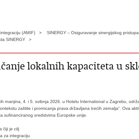
i integraciju (AMIF) >
SINERGY – Osiguravanje sinergijskog pristupa i
ojekta SINERGY >
čanje lokalnih kapaciteta u sk
nih manjina, 4. i 5. svibnja 2026. u Hotelu International u Zagrebu, odr
kontekstu zaštite i promicanja prava državljana trećih zemalja“. Ova ak
alja sufinanciranog sredstvima Europske unije.
iji je cilj:
a za integraciju.