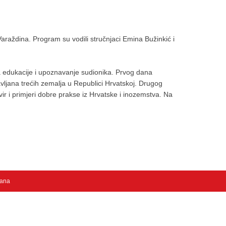
 Varaždina. Program su vodili stručnjaci Emina Bužinkić i
lja edukacije i upoznavanje sudionika. Prvog dana
avljana trećih zemalja u Republici Hrvatskoj. Drugog
ir i primjeri dobre prakse iz Hrvatske i inozemstva. Na
žana