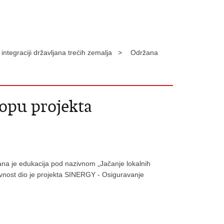
ntegraciji državljana trećih zemalja >
Održana
lopu projekta
žana je edukacija pod nazivnom „Jačanje lokalnih
tivnost dio je projekta SINERGY - Osiguravanje