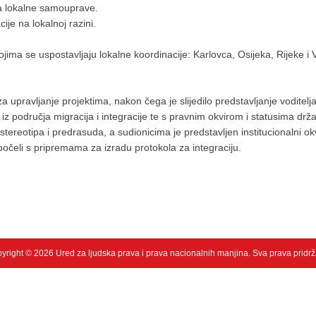
ica lokalne samouprave.
ije na lokalnoj razini.
kojima se uspostavljaju lokalne koordinacije: Karlovca, Osijeka, Rijeke i
 za upravljanje projektima, nakon čega je slijedilo predstavljanje vodite
z područja migracija i integracije te s pravnim okvirom i statusima drž
reotipa i predrasuda, a sudionicima je predstavljen institucionalni okv
očeli s pripremama za izradu protokola za integraciju.
yright © 2026 Ured za ljudska prava i prava nacionalnih manjina. Sva prava pridr