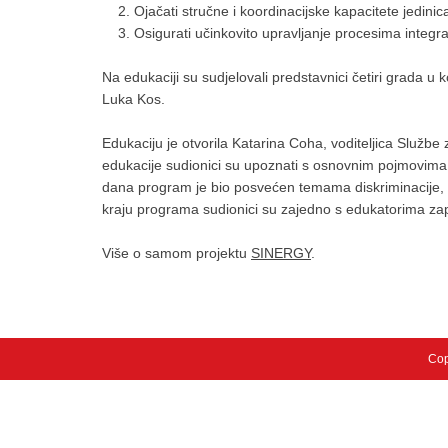
Ojačati stručne i koordinacijske kapacitete jedin
Osigurati učinkovito upravljanje procesima integrac
Na edukaciji su sudjelovali predstavnici četiri grada u 
Luka Kos.
Edukaciju je otvorila Katarina Coha, voditeljica Službe
edukacije sudionici su upoznati s osnovnim pojmovima i
dana program je bio posvećen temama diskriminacije, ste
kraju programa sudionici su zajedno s edukatorima zap
Više o samom projektu
SINERGY
.
Cop