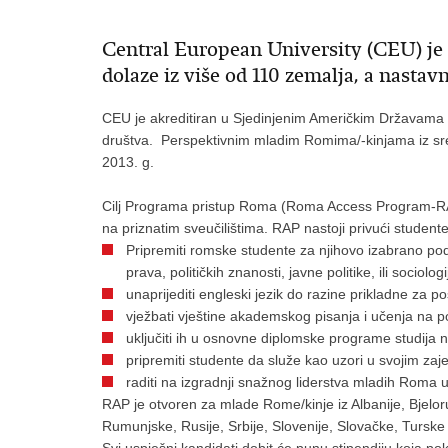
Central European University (CEU) je
dolaze iz više od 110 zemalja, a nastavn
CEU je akreditiran u Sjedinjenim Američkim Državama 
društva. Perspektivnim mladim Romima/-kinjama iz sred
2013. g.
Cilj Programa pristup Roma (Roma Access Program-RAP
na priznatim sveučilištima. RAP nastoji privući studen
Pripremiti romske studente za njihovo izabrano pod
prava, političkih znanosti, javne politike, ili sociolo
unaprijediti engleski jezik do razine prikladne za po
vježbati vještine akademskog pisanja i učenja na po
uključiti ih u osnovne diplomske programe studija 
pripremiti studente da služe kao uzori u svojim zaje
raditi na izgradnji snažnog liderstva mladih Roma 
RAP je otvoren za mlade Rome/kinje iz Albanije, Bjelo
Rumunjske, Rusije, Srbije, Slovenije, Slovačke, Turske 