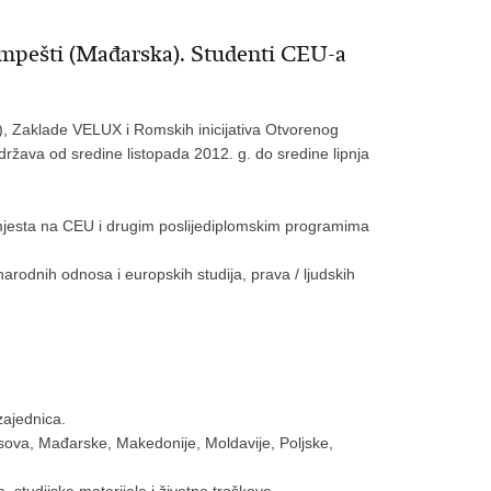
impešti (Mađarska). Studenti CEU-a
, Zaklade VELUX i Romskih inicijativa Otvorenog
ržava od sredine listopada 2012. g. do sredine lipnja
mjesta na CEU i drugim poslijediplomskim programima
arodnih odnosa i europskih studija, prava / ljudskih
zajednica.
sova, Mađarske, Makedonije, Moldavije, Poljske,