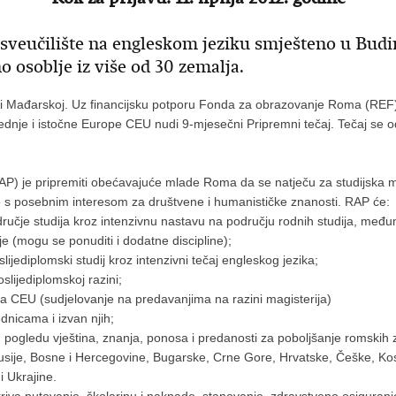
 sveučilište na engleskom jeziku smješteno u Bud
o osoblje iz više od 30 zemalja.
i Mađarskoj. Uz financijsku potporu Fonda za obrazovanje Roma (REF)
nje i istočne Europe CEU nudi 9-mjesečni Pripremni tečaj. Tečaj se od
) je pripremiti obećavajuće mlade Roma da se natječu za studijska 
te s posebnim interesom za društvene i humanističke znanosti. RAP će:
ručje studija kroz intenzivnu nastavu na području rodnih studija, međun
gije (mogu se ponuditi i dodatne discipline);
slijediplomski studij kroz intenzivni tečaj engleskog jezika;
slijediplomskoj razini;
na CEU (sudjelovanje na predavanjima na razini magisterija)
dnicama i izvan njih;
u pogledu vještina, znanja, ponosa i predanosti za poboljšanje romskih 
rusije, Bosne i Hercegovine, Bugarske, Crne Gore, Hrvatske, Češke, Ko
i Ukrajine.