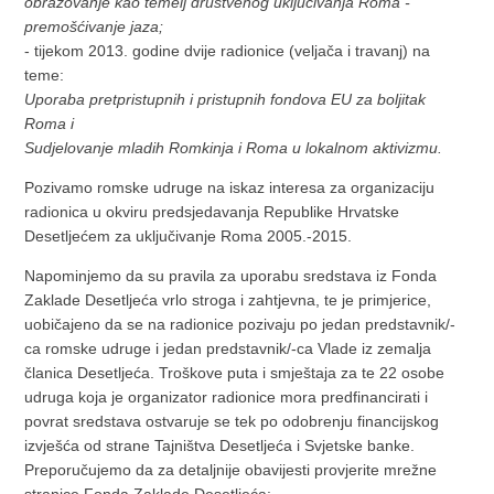
obrazovanje kao temelj društvenog uključivanja Roma -
premošćivanje jaza;
- tijekom 2013. godine dvije radionice (veljača i travanj) na
teme:
Uporaba pretpristupnih i pristupnih fondova EU za boljitak
Roma i
Sudjelovanje mladih Romkinja i Roma u lokalnom aktivizmu.
Pozivamo romske udruge na iskaz interesa za organizaciju
radionica u okviru predsjedavanja Republike Hrvatske
Desetljećem za uključivanje Roma 2005.-2015.
Napominjemo da su pravila za uporabu sredstava iz Fonda
Zaklade Desetljeća vrlo stroga i zahtjevna, te je primjerice,
uobičajeno da se na radionice pozivaju po jedan predstavnik/-
ca romske udruge i jedan predstavnik/-ca Vlade iz zemalja
članica Desetljeća. Troškove puta i smještaja za te 22 osobe
udruga koja je organizator radionice mora predfinancirati i
povrat sredstava ostvaruje se tek po odobrenju financijskog
izvješća od strane Tajništva Desetljeća i Svjetske banke.
Preporučujemo da za detaljnije obavijesti provjerite mrežne