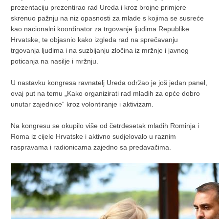
prezentaciju prezentirao rad Ureda i kroz brojne primjere
skrenuo pažnju na niz opasnosti za mlade s kojima se susreće
kao nacionalni koordinator za trgovanje ljudima Republike
Hrvatske, te objasnio kako izgleda rad na sprečavanju
trgovanja ljudima i na suzbijanju zločina iz mržnje i javnog
poticanja na nasilje i mržnju.
U nastavku kongresa ravnatelj Ureda održao je još jedan panel,
ovaj put na temu „Kako organizirati rad mladih za opće dobro
unutar zajednice“ kroz volontiranje i aktivizam.
Na kongresu se okupilo više od četrdesetak mladih Rominja i
Roma iz cijele Hrvatske i aktivno sudjelovalo u raznim
raspravama i radionicama zajedno sa predavačima.