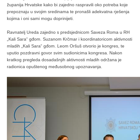
županija Hrvatske kako bi zajedno raspravili oko potreba koje
prepoznaju u svojim sredinama te pronašli adekvatna rješenja
kojima i oni sami mogu doprinijeti.
Ravnatelj Ureda zajedno s predsjednicom Saveza Roma u RH
„Kali Sara“ gđom. Suzanom Krčmar i koordinatoricom aktivnosti
mladih „Kali Sara“ gđom. Leom Oršuš otvorio je kongres, te
uputio pozdravni govor svim sudionicima kongresa. Nakon
kratkog pregleda dosadašnjih aktivnosti mladih održana je
radionica opuštenog međusobnog upoznavanja.