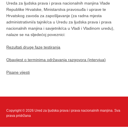
Ureda za ljudska prava i prava nacionalnih manjina Vlade
Republike Hrvatske, Ministarstva pravosuđa i uprave te
Hrvatskog zavoda za zapošljavanje (za radna mjesta
administrativni/a tajnik/ca u Uredu za ljudska prava i prava
nacionalnih manjina i savjetnik/ca u Vladi i Vladinom uredu),
nalaze se na sljedećoj poveznici:
Rezultati druge faze testiranja
Obavijest o terminima održavanja razgovora (intervjua)
Pisane vijesti
Copyright © 2026 Ured za ljudska prava i prava nacionalnih manjina. Sva
prava pridržana