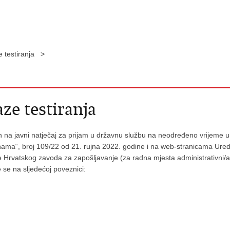
e testiranja >
ze testiranja
enih na javni natječaj za prijam u državnu službu na neodređeno vrijeme 
ama“, broj 109/22 od 21. rujna 2022. godine i na web-stranicama Ured
 Hrvatskog zavoda za zapošljavanje (za radna mjesta administrativni/a 
e se na sljedećoj poveznici: