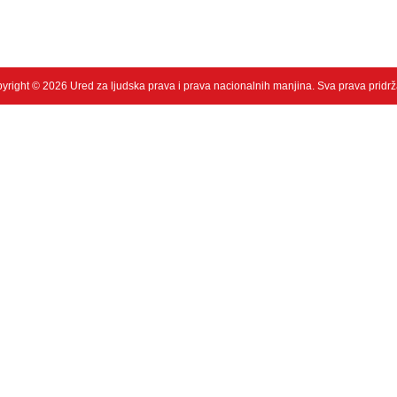
yright © 2026 Ured za ljudska prava i prava nacionalnih manjina. Sva prava pridr