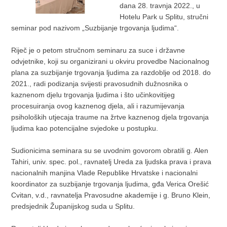
dana 28. travnja 2022., u
Hotelu Park u Splitu, stručni
seminar pod nazivom „Suzbijanje trgovanja ljudima“.
Riječ je o petom stručnom seminaru za suce i državne
odvjetnike, koji su organizirani u okviru provedbe Nacionalnog
plana za suzbijanje trgovanja ljudima za razdoblje od 2018. do
2021., radi podizanja svijesti pravosudnih dužnosnika o
kaznenom djelu trgovanja ljudima i što učinkovitijeg
procesuiranja ovog kaznenog djela, ali i razumijevanja
psiholoških utjecaja traume na žrtve kaznenog djela trgovanja
ljudima kao potencijalne svjedoke u postupku.
Sudionicima seminara su se uvodnim govorom obratili g. Alen
Tahiri, univ. spec. pol., ravnatelj Ureda za ljudska prava i prava
nacionalnih manjina Vlade Republike Hrvatske i nacionalni
koordinator za suzbijanje trgovanja ljudima, gđa Verica Orešić
Cvitan, v.d., ravnatelja Pravosudne akademije i g. Bruno Klein,
predsjednik Županijskog suda u Splitu.