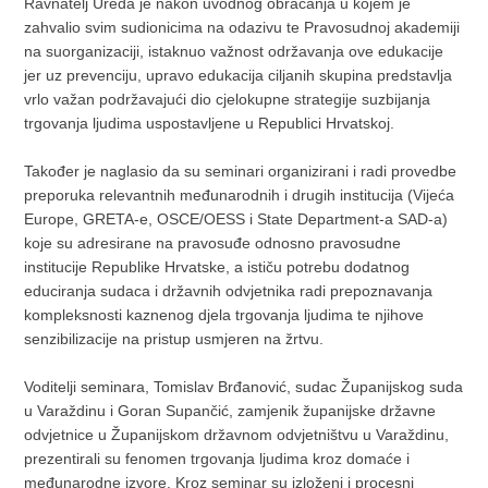
Ravnatelj Ureda je nakon uvodnog obraćanja u kojem je
zahvalio svim sudionicima na odazivu te Pravosudnoj akademiji
na suorganizaciji, istaknuo važnost održavanja ove edukacije
jer uz prevenciju, upravo edukacija ciljanih skupina predstavlja
vrlo važan podržavajući dio cjelokupne strategije suzbijanja
trgovanja ljudima uspostavljene u Republici Hrvatskoj.
Također je naglasio da su seminari organizirani i radi provedbe
preporuka relevantnih međunarodnih i drugih institucija (Vijeća
Europe, GRETA-e, OSCE/OESS i State Department-a SAD-a)
koje su adresirane na pravosuđe odnosno pravosudne
institucije Republike Hrvatske, a ističu potrebu dodatnog
educiranja sudaca i državnih odvjetnika radi prepoznavanja
kompleksnosti kaznenog djela trgovanja ljudima te njihove
senzibilizacije na pristup usmjeren na žrtvu.
Voditelji seminara, Tomislav Brđanović, sudac Županijskog suda
u Varaždinu i Goran Supančić, zamjenik županijske državne
odvjetnice u Županijskom državnom odvjetništvu u Varaždinu,
prezentirali su fenomen trgovanja ljudima kroz domaće i
međunarodne izvore. Kroz seminar su izloženi i procesni