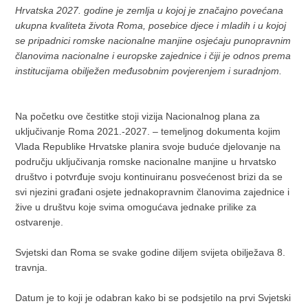
Hrvatska 2027. godine je zemlja u kojoj je značajno povećana
ukupna kvaliteta života Roma, posebice djece i mladih i u kojoj
se pripadnici romske nacionalne manjine osjećaju punopravnim
članovima nacionalne i europske zajednice i čiji je odnos prema
institucijama obilježen međusobnim povjerenjem i suradnjom.
Na početku ove čestitke stoji vizija Nacionalnog plana za
uključivanje Roma 2021.-2027. – temeljnog dokumenta kojim
Vlada Republike Hrvatske planira svoje buduće djelovanje na
području uključivanja romske nacionalne manjine u hrvatsko
društvo i potvrđuje svoju kontinuiranu posvećenost brizi da se
svi njezini građani osjete jednakopravnim članovima zajednice i
žive u društvu koje svima omogućava jednake prilike za
ostvarenje.
Svjetski dan Roma se svake godine diljem svijeta obilježava 8.
travnja.
Datum je to koji je odabran kako bi se podsjetilo na prvi Svjetski