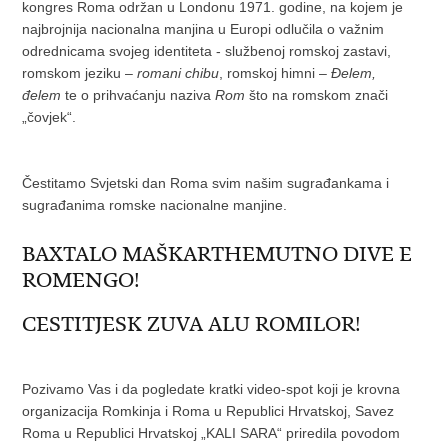
kongres Roma održan u Londonu 1971. godine, na kojem je
najbrojnija nacionalna manjina u Europi odlučila o važnim
odrednicama svojeg identiteta - službenoj romskoj zastavi,
romskom jeziku –
romani chibu
, romskoj himni –
Đelem,
đelem
te o prihvaćanju naziva
Rom
što na romskom znači
„čovjek“.
Čestitamo Svjetski dan Roma svim našim sugrađankama i
sugrađanima romske nacionalne manjine.
BAXTALO MAŠKARTHEMUTNO DIVE E
ROMENGO!
CESTITJESK ZUVA ALU ROMILOR!
Pozivamo Vas i da pogledate kratki video-spot koji je krovna
organizacija Romkinja i Roma u Republici Hrvatskoj, Savez
Roma u Republici Hrvatskoj „KALI SARA“ priredila povodom