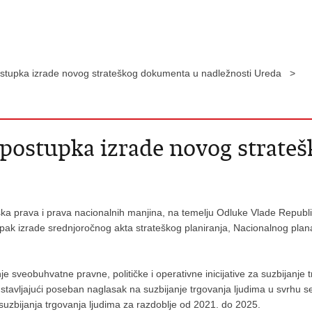
ostupka izrade novog strateškog dokumenta u nadležnosti Ureda >
 postupka izrade novog strat
ka prava i prava nacionalnih manjina, na temelju Odluke Vlade Repu
ak izrade srednjoročnog akta strateškog planiranja, Nacionalnog plana
e sveobuhvatne pravne, političke i operativne inicijative za suzbijanje 
, stavljajući poseban naglasak na suzbijanje trgovanja ljudima u svrhu 
uzbijanja trgovanja ljudima za razdoblje od 2021. do 2025.