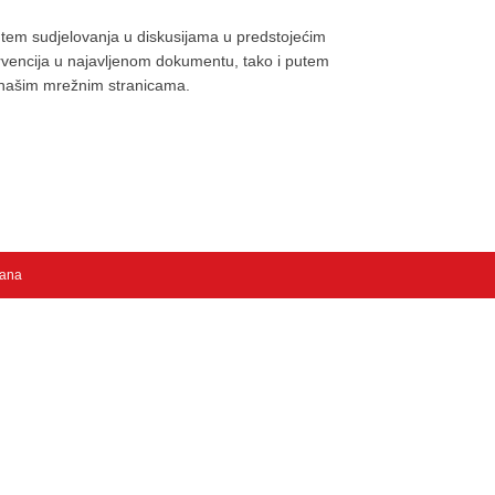
tem sudjelovanja u diskusijama u predstojećim
ntervencija u najavljenom dokumentu, tako i putem
 našim mrežnim stranicama.
žana