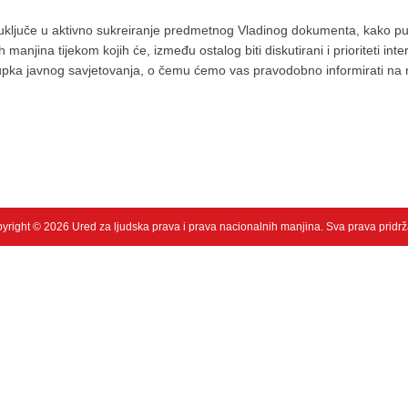
ključe u aktivno sukreiranje predmetnog Vladinog dokumenta, kako pu
manjina tijekom kojih će, između ostalog biti diskutirani i prioriteti i
upka javnog savjetovanja, o čemu ćemo vas pravodobno informirati na
yright © 2026 Ured za ljudska prava i prava nacionalnih manjina. Sva prava pridr