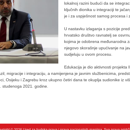
lokalnoj razini budući da se integr
ključnih dionika u integraciji te jača
je i za uspješnost samog procesa i z
U nastavku izlaganja s pozicije pre
hrvatsko društvo ravnatelj se osvrnu
kojima je odobrena međunarodna zaš
njegovo skorašnje upućivanje na jav
sudjeluju u ovom procesu.
Edukacija je dio aktivnosti projek
azil, migracije i integraciju, a namijenjena je javnim službenicima, pr
eci, Osijeku i Zagrebu kroz ukupno četiri dana te okuplja sudionike iz vi
12. studenoga 2021. godine.
yright © 2026 Ured za ljudska prava i prava nacionalnih manjina. Sva prava pridr