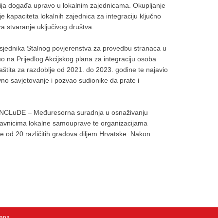
acija događa upravo u lokalnim zajednicama. Okupljanje
nje kapaciteta lokalnih zajednica za integraciju ključno
a stvaranje uključivog društva.
dsjednika Stalnog povjerenstva za provedbu stranaca u
o na Prijedlog Akcijskog plana za integraciju osoba
tita za razdoblje od 2021. do 2023. godine te najavio
no savjetovanje i pozvao sudionike da prate i
ta INCLuDE – Međuresorna suradnja u osnaživanju
edstavnicima lokalne samouprave te organizacijama
še od 20 različitih gradova diljem Hrvatske. Nakon
žana